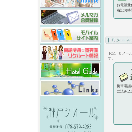
お電話受付
右記お時
下記、Ｅメー
す。
携帯電話
に読み込